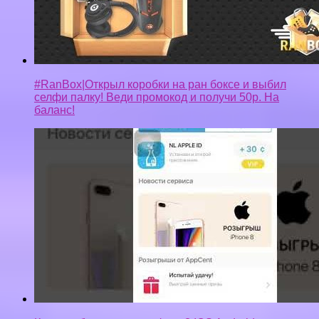
#RanBox|Открыл коробки на ран боксе и выбил
селфи палку! Веди промокод и получи 50р. На
баланс!