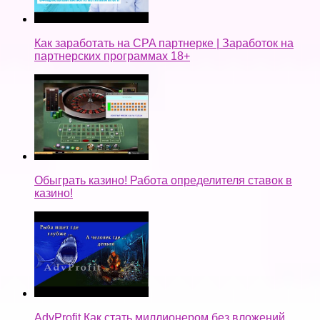
Как заработать на CPA партнерке | Заработок на
партнерских программах 18+
Обыграть казино! Работа определителя ставок в
казино!
AdvProfit Как стать миллионером без вложений