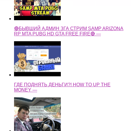
🔴БЫВШИЙ АДМИН ЗГА СТРИМ SAMP ARIZONA
RP MTA PUBG HD GTA FREE FIRE🔴 —
ГДЕ ПОДНЯТЬ ДЕНЬГИ?! HOW TO UP THE
MONEY —