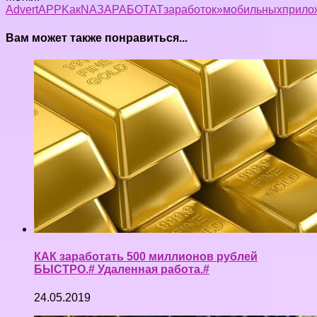
Advert
APP
Kак
NA
ЗАРАБОТАТ
заработок»
мобильных
прило
Вам может также понравиться...
КАК заработать 500 миллионов рублей
БЫСТРО.# Удаленная работа.#
24.05.2019