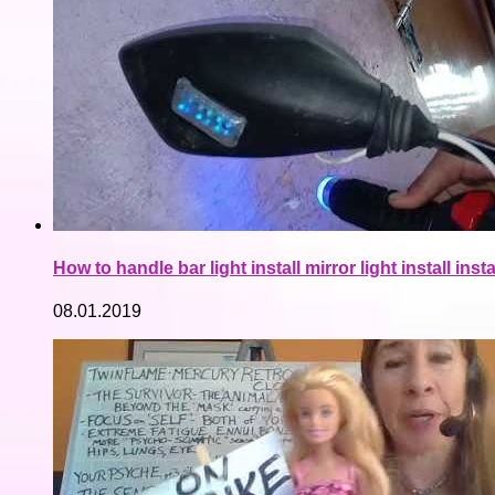
How to handle bar light install mirror light install inst
08.01.2019