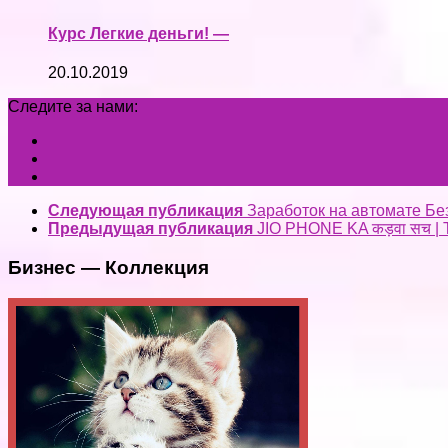
Курс Легкие деньги! —
20.10.2019
Следите за нами:
Следующая публикация
Заработок на автомате Бе
Предыдущая публикация
JIO PHONE KA कड़वा सच | 
Бизнес — Коллекция