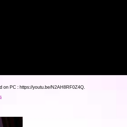
d on PC : https://youtu.be/N2AH8RF0Z4Q.
s