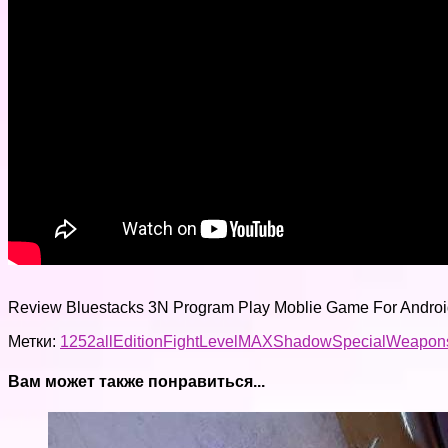
Review Bluestacks 3N Program Play Moblie Game For Androi
Метки:
1
2
52
all
Edition
Fight
Level
MAX
Shadow
Special
Weapon
Вам может также понравиться...