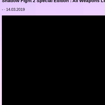
Shadow Fight 2 Special Edition : All Weapons L
-
·
14.03.2019