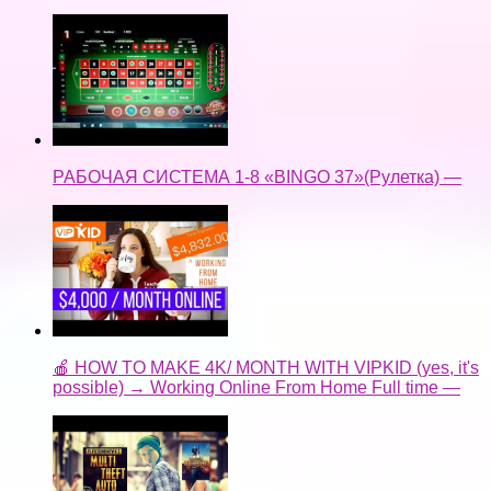
РАБОЧАЯ СИСТЕМА 1-8 «BINGO 37»(Рулетка) —
🍎 HOW TO MAKE 4K/ MONTH WITH VIPKID (yes, it's
possible) → Working Online From Home Full time —