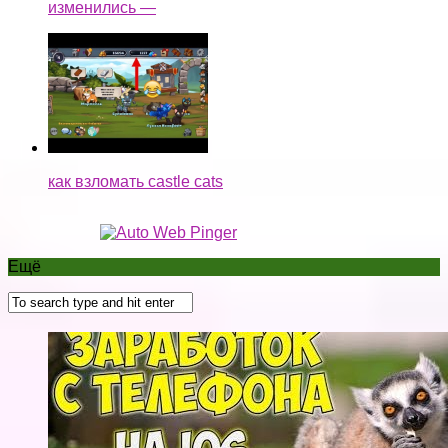
изменились —
как взломать castle cats
Ещё