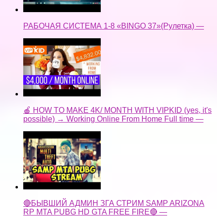
РАБОЧАЯ СИСТЕМА 1-8 «BINGO 37»(Рулетка) —
🍎 HOW TO MAKE 4K/ MONTH WITH VIPKID (yes, it's
possible) → Working Online From Home Full time —
🔴БЫВШИЙ АДМИН ЗГА СТРИМ SAMP ARIZONA
RP MTA PUBG HD GTA FREE FIRE🔴 —