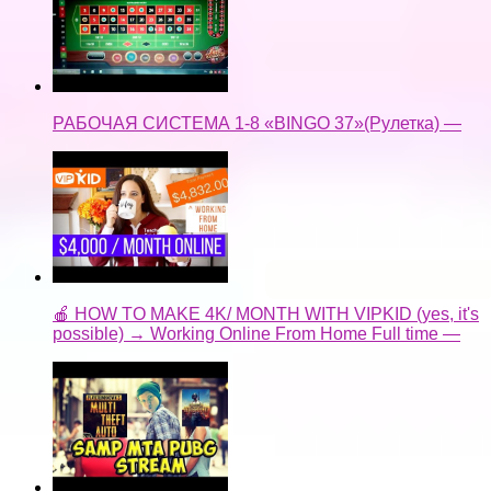
РАБОЧАЯ СИСТЕМА 1-8 «BINGO 37»(Рулетка) —
🍎 HOW TO MAKE 4K/ MONTH WITH VIPKID (yes, it's
possible) → Working Online From Home Full time —