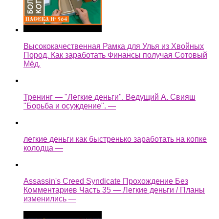
Высококачественная Рамка для Улья из Хвойных
Пород. Как заработать Финансы получая Сотовый
Мёд.
Тренинг — "Легкие деньги". Ведущий А. Свияш
"Борьба и осуждение". —
легкие деньги как быстренько заработать на копке
колодца —
Assassin's Creed Syndicate Прохождение Без
Комментариев Часть 35 — Легкие деньги / Планы
изменились —