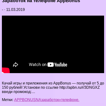
Заработок на телефоне AppBonus
-
·
11.03.2019
Качай игры и приложения из AppBonus — получай от 5 до
150 рублей! Установи по ссылке http://apbn.ru/r/3DNGXZ
введи промокод:…
Метки:
APPBONUS
NA
заработок»
телефоне.