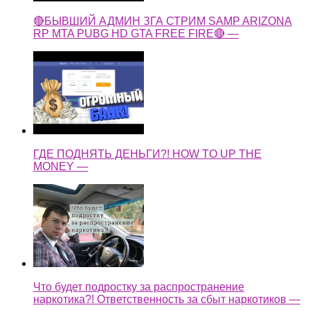
🔴БЫВШИЙ АДМИН ЗГА СТРИМ SAMP ARIZONA
RP MTA PUBG HD GTA FREE FIRE🔴 —
ГДЕ ПОДНЯТЬ ДЕНЬГИ?! HOW TO UP THE
MONEY —
Что будет подростку за распространение
наркотика?! Ответственность за сбыт наркотиков —