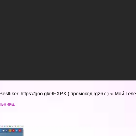
Bestliker: https://goo.gl/i9EXPX ( промокод rg267 ) ▻ Мой Теле
ьника.