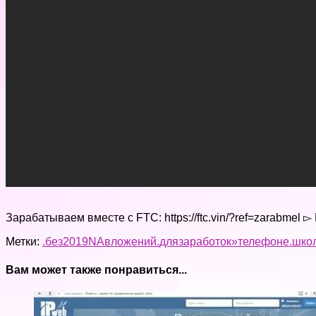
Зарабатываем вместе с FTC: https://ftc.vin/?ref=zarabmel ▻ 
Метки:
.без
2019
NA
вложений.
для
заработок»
телефоне.
школ
Вам может также понравиться...