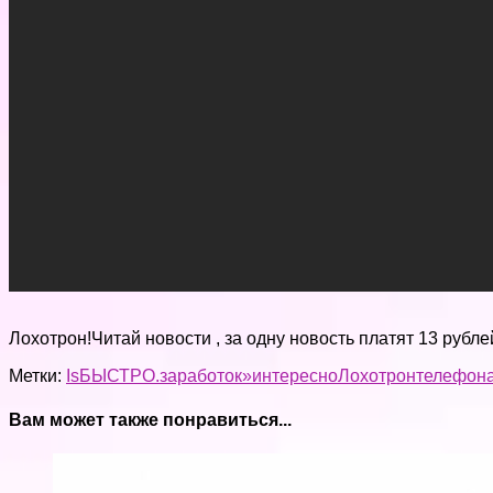
Лохотрон!Читай новости , за одну новость платят 13 рубл
Метки:
I
s
БЫСТРО.
заработок»
интересно
Лохотрон
телефона
Вам может также понравиться...