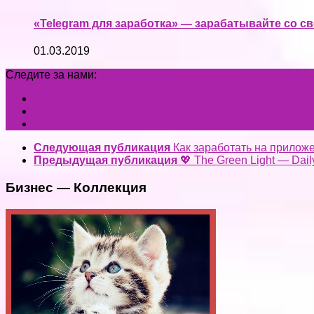
«Telegram для заработка» — зарабатывайте со с
01.03.2019
Следите за нами:
Следующая публикация
Как заработать на прилож
Предыдущая публикация
💖 The Green Light — Dail
Бизнес — Коллекция