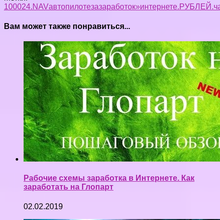
1000
24.
NA
V
автопилоте
зa
заработок»
интернете.
РУБЛЕЙ.
ч
Вам может также понравиться...
Рабочие схемы заработка в Интернете. Как
заработать на Глопарт
02.02.2019