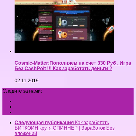
Cosmic-Matter:Пополняем на счет 330 Руб . Игра
Без CashPoit !!! Как заработать деньги ?
02.11.2019
Следите за нами:
Следующая публикация
Как заработать
БИТКОИН крутя СПИННЕР | Заработок Без
вложений