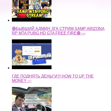
🔴БЫВШИЙ АДМИН ЗГА СТРИМ SAMP ARIZONA
RP MTA PUBG HD GTA FREE FIRE🔴 —
ГДЕ ПОДНЯТЬ ДЕНЬГИ?! HOW TO UP THE
MONEY —