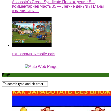
Assassin's Creed Syndicate Прохождение Без
Комментариев Часть 35 — Легкие деньги / Планы
изменились —
как взломать castle cats
Ещё