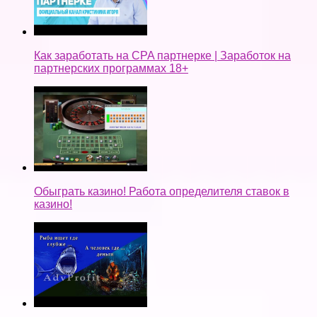
Как заработать на CPA партнерке | Заработок на
партнерских программах 18+
Обыграть казино! Работа определителя ставок в
казино!