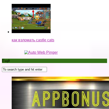
как взломать castle cats
Ещё