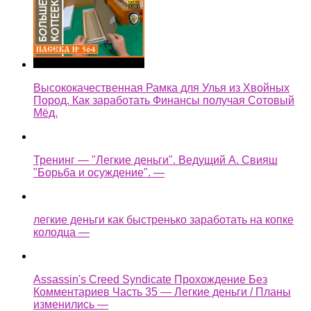
Высококачественная Рамка для Улья из Хвойных
Пород. Как заработать Финансы получая Сотовый
Мёд.
Тренинг — "Легкие деньги". Ведущий А. Свияш
"Борьба и осуждение". —
легкие деньги как быстренько заработать на копке
колодца —
Assassin's Creed Syndicate Прохождение Без
Комментариев Часть 35 — Легкие деньги / Планы
изменились —