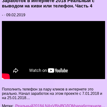
Заработок в интернете 2018 Реальный с
выводом на киви или телефон. Часть 4
-
·
09.02.2019
Пополнить телефон за пару кликов в интернете это
реально. Начал заработок на этом проекте с 7.01.2018 и
на 25.01.2018…
Метки:
.Реальный
2018
4.
NA
s
V
ВЫВОДОМ
заработок»
или…