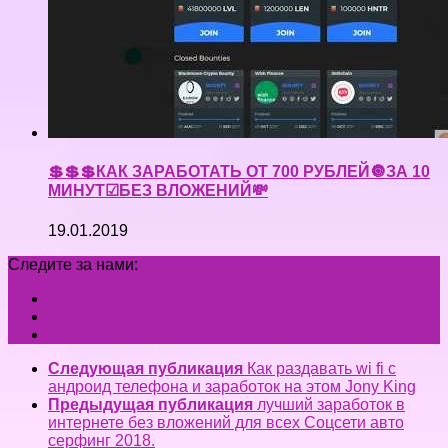
💲💲💲КАК ЗАРАБОТАТЬ ОТ 700 РУБЛЕЙ🔘ЗА 10
МИНУТ☑БЕЗ ВЛОЖЕНИЙ💸
19.01.2019
Следите за нами:
Следующая публикация
Как раздавать wi fi с
андроид телефона и заработок на этом Jony King
Предыдущая публикация
лучший заработок в
интернете без вложений для всех Соцсети авто
серфинг 2018.