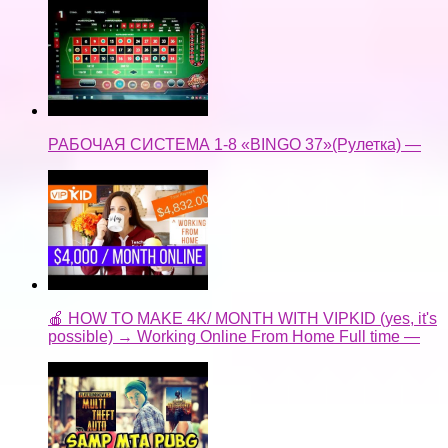
РАБОЧАЯ СИСТЕМА 1-8 «BINGO 37»(Рулетка) —
🍎 HOW TO MAKE 4K/ MONTH WITH VIPKID (yes, it's
possible) → Working Online From Home Full time —