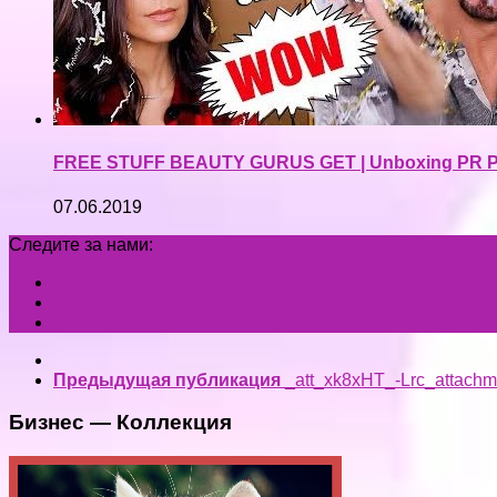
FREE STUFF BEAUTY GURUS GET | Unboxing PR P
07.06.2019
Следите за нами:
Предыдущая публикация
_att_xk8xHT_-Lrc_attachm
Бизнес — Коллекция