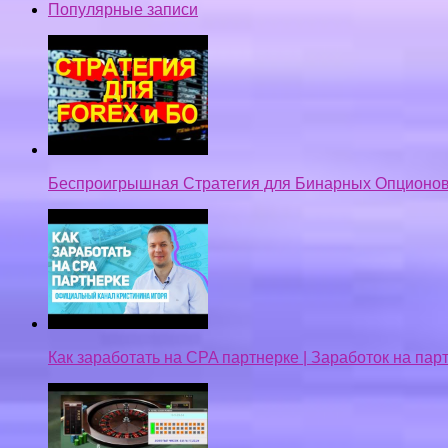
Популярные записи
Беспроигрышная Стратегия для Бинарных Опционов
Как заработать на CPA партнерке | Заработок на па