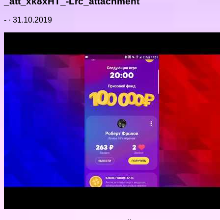
_att_xk8xHT_-Lrc_attachment
-
·
31.10.2019