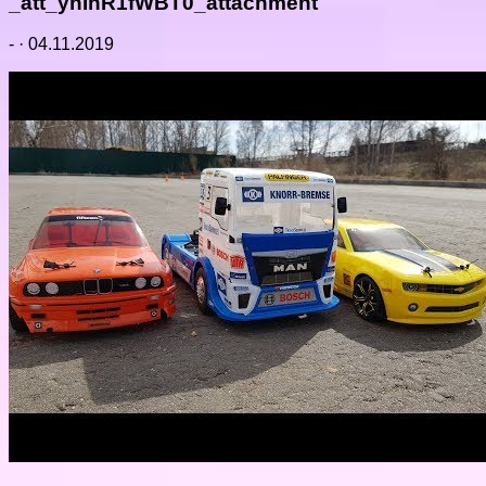
_att_ynIhR1fWBT0_attachment
-
·
04.11.2019