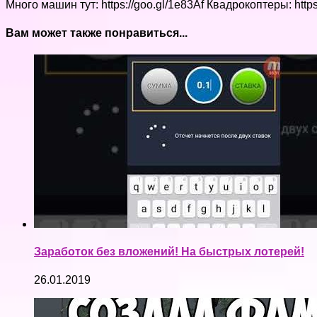
Много машин тут: https://goo.gl/1e83Af Квадрокоптеры: htt
Вам может также понравиться...
Заработок без вложений! На быстрых лотерей!
26.01.2019