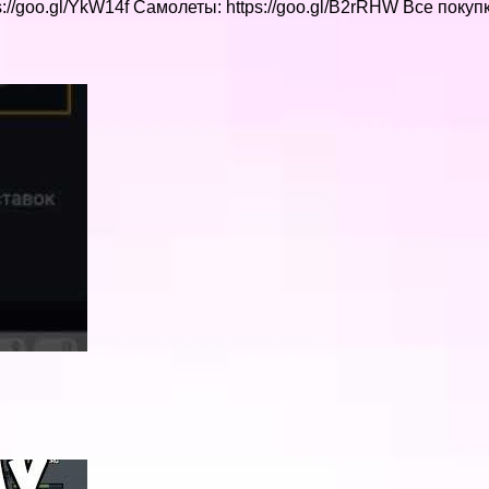
ps://goo.gl/YkW14f Самолеты: https://goo.gl/B2rRHW Все пок