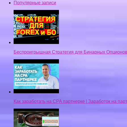
Популярные записи
Беспроигрышная Стратегия для Бинарных Опционов
Как заработать на CPA партнерке | Заработок на па