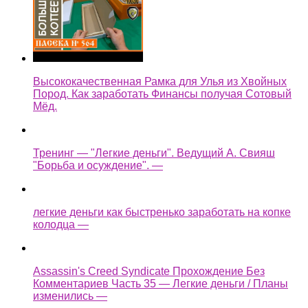
Высококачественная Рамка для Улья из Хвойных
Пород. Как заработать Финансы получая Сотовый
Мёд.
Тренинг — "Легкие деньги". Ведущий А. Свияш
"Борьба и осуждение". —
легкие деньги как быстренько заработать на копке
колодца —
Assassin's Creed Syndicate Прохождение Без
Комментариев Часть 35 — Легкие деньги / Планы
изменились —