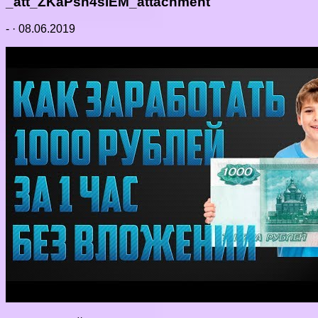
_att_ZKaPsn4slEM_attachment
-
·
08.06.2019