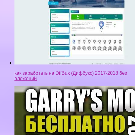
как заработать на DifBux (Дифбукс) 2017-2018 без
вложений