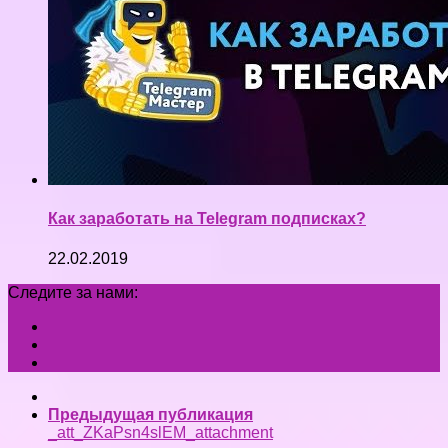
Как заработать на Telegram подписках?
22.02.2019
Следите за нами:
Предыдущая публикация
_att_ZKaPsn4slEM_attachment