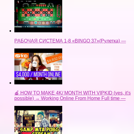
РАБОЧАЯ СИСТЕМА 1-8 «BINGO 37»(Рулетка) —
🍎 HOW TO MAKE 4K/ MONTH WITH VIPKID (yes, it's
possible) → Working Online From Home Full time —