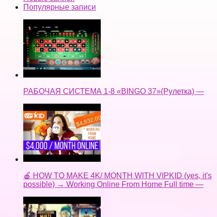
Популярные записи
РАБОЧАЯ СИСТЕМА 1-8 «BINGO 37»(Рулетка) —
🍎 HOW TO MAKE 4K/ MONTH WITH VIPKID (yes, it's
possible) → Working Online From Home Full time —