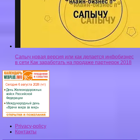
Сапыч новая версия или как делается инфобизнес
в сети Как заработать на продаже партнерок 2018
Privacy-policy
Контакты