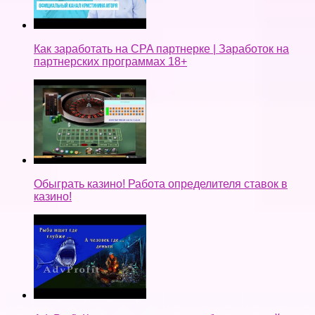
Как заработать на CPA партнерке | Заработок на
партнерских программах 18+
Обыграть казино! Работа определителя ставок в
казино!