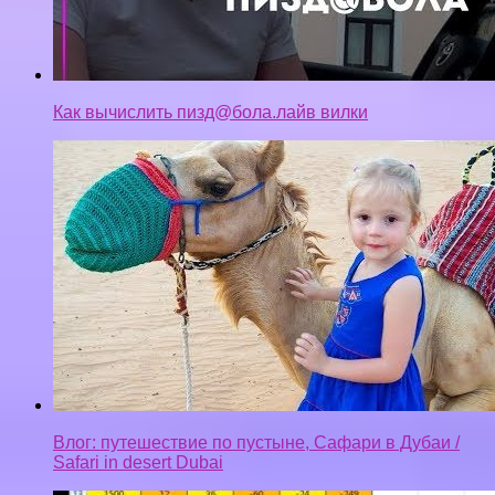
Как вычислить пизд@бола.лайв вилки
Влог: путешествие по пустыне, Сафари в Дубаи /
Safari in desert Dubai