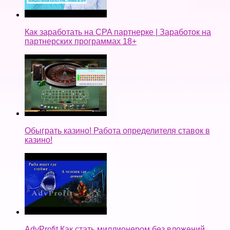
Как заработать на CPA партнерке | Заработок на
партнерских программах 18+
Обыграть казино! Работа определителя ставок в
казино!
AdvProfit Как стать миллионером без вложений