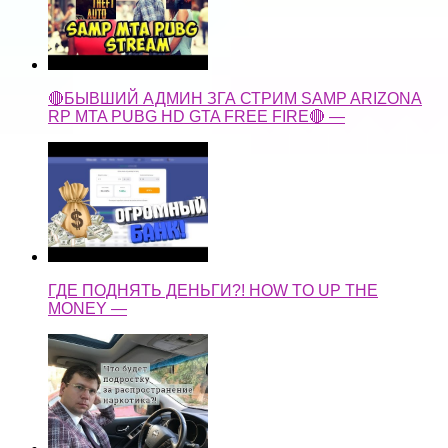
🔴БЫВШИЙ АДМИН ЗГА СТРИМ SAMP ARIZONA
RP MTA PUBG HD GTA FREE FIRE🔴 —
ГДЕ ПОДНЯТЬ ДЕНЬГИ?! HOW TO UP THE
MONEY —