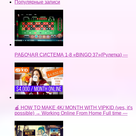
Популярные записи
РАБОЧАЯ СИСТЕМА 1-8 «BINGO 37»(Рулетка) —
🍎 HOW TO MAKE 4K/ MONTH WITH VIPKID (yes, it's
possible) → Working Online From Home Full time —