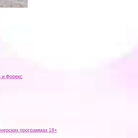
 и Форекс
ртнерских программах 18+