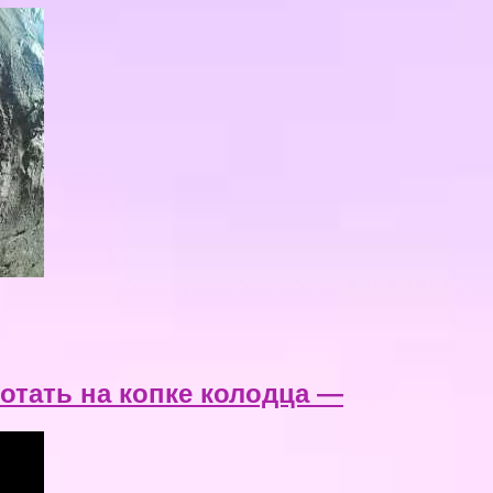
ботать на копке колодца —