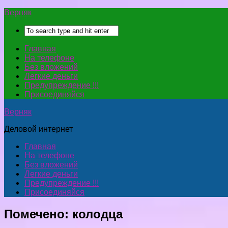
Верняк
Главная
На телефоне
Без вложений
Легкие деньги
Предупреждение !!!
Присоединяйся
Верняк
Деловой интернет
Главная
На телефоне
Без вложений
Легкие деньги
Предупреждение !!!
Присоединяйся
Помечено:
колодца