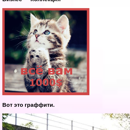
Вот это граффити.