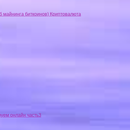
об майнинга биткоинов) Криптовалюта
руем онлайн часть3