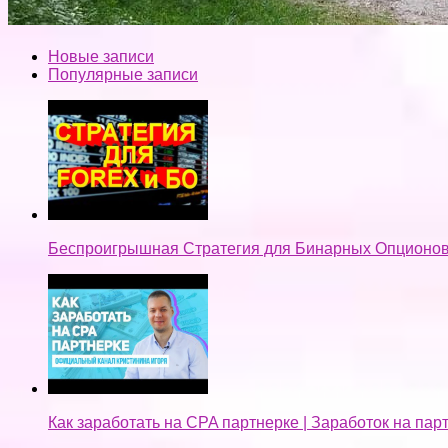
Новые записи
Популярные записи
Беспроигрышная Стратегия для Бинарных Опционов
Как заработать на CPA партнерке | Заработок на па