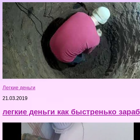
Легкие деньги
21.03.2019
легкие деньги как быстренько зара