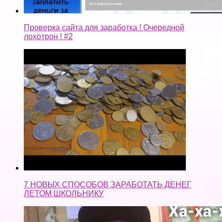
Проверка сайта для заработка ! Очередной
лохотрон ! #2
7 НОВЫХ СПОСОБОВ ЗАРАБОТАТЬ ДЕНЕГ
ЛЕТОМ ШКОЛЬНИКУ