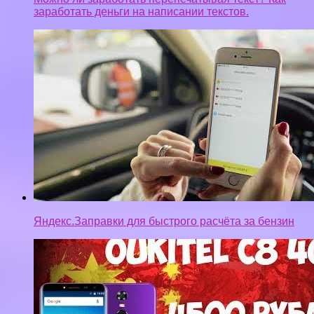
заработать деньги на написании текстов.
Яндекс.Заправки для быстрого расчёта за бензин