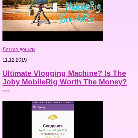
Легкие деньги
11.12.2019
Ultimate Vlogging Machine? Is The
Joby MobileRig Worth The Money?
—