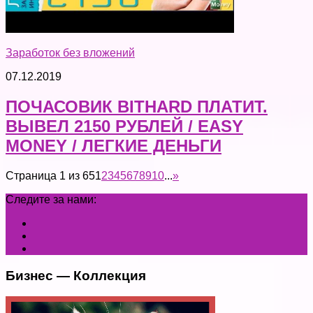
Заработок без вложений
07.12.2019
ПОЧАСОВИК BITHARD ПЛАТИТ.
ВЫВЕЛ 2150 РУБЛЕЙ / EASY
MONEY / ЛЕГКИЕ ДЕНЬГИ
Страница 1 из 65
1
2
3
4
5
6
7
8
9
10
...
»
Следите за нами:
Бизнес — Коллекция