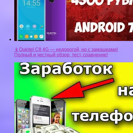
📱Oukitel C8 4G — недорогой, но с замашками!
Полный и честный обзор, тест, сравнение!