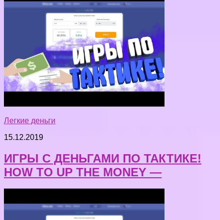
Легкие деньги
15.12.2019
ИГРЫ С ДЕНЬГАМИ ПО ТАКТИКЕ!
HOW TO UP THE MONEY —