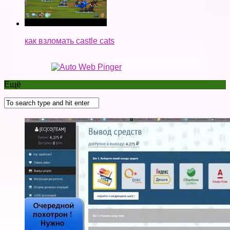
как взломать castle cats
Ещё