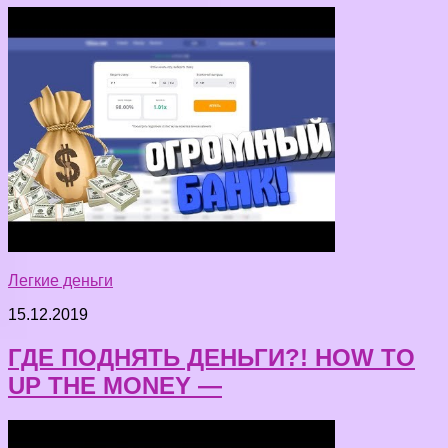
Легкие деньги
15.12.2019
ГДЕ ПОДНЯТЬ ДЕНЬГИ?! HOW TO
UP THE MONEY —