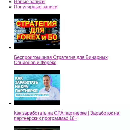
Новые записи
Популярные записи
Беспроигрышная Стратегия для Бинарных
Опционов и Форекс
Как заработать на CPA партнерке | Заработок на
партнерских программах 18+