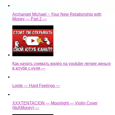
Archangel Michael ~ Your New Relationship with
Money — Part 2 —
Как начать снимать видео на youtube легкие деньги
в ютубе с нуля —
Lorde — Hard Feelings —
XXXTENTACION — Moonlight — Violin Cover
(ItsAMoney) —