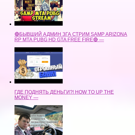
🔴БЫВШИЙ АДМИН ЗГА СТРИМ SAMP ARIZONA
RP MTA PUBG HD GTA FREE FIRE🔴 —
ГДЕ ПОДНЯТЬ ДЕНЬГИ?! HOW TO UP THE
MONEY —