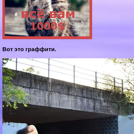
Вот это граффити.