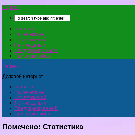
Верняк
Главная
На телефоне
Без вложений
Легкие деньги
Предупреждение !!!
Присоединяйся
Верняк
Деловой интернет
Главная
На телефоне
Без вложений
Легкие деньги
Предупреждение !!!
Присоединяйся
Помечено:
Статистика