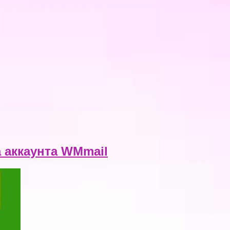
а аккаунта WMmail