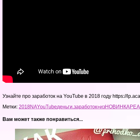
Узнайте про заработок на YouTube в 2018 году https://lp.a
Метки:
2018
NA
YouTube
деньги.
заработок»
из
НОВИНКА
РЕ
Вам может также понравиться...